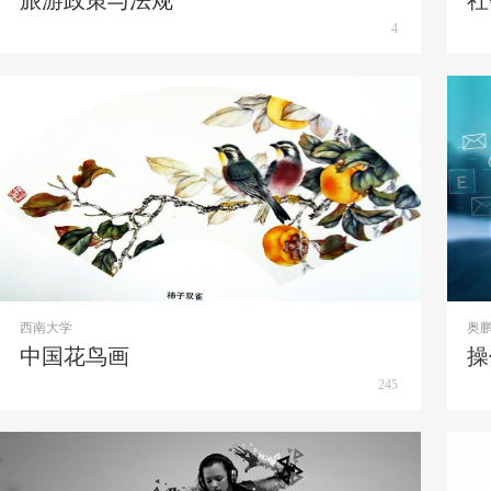
旅游政策与法规
社
4
西南大学
奥
中国花鸟画
操
245