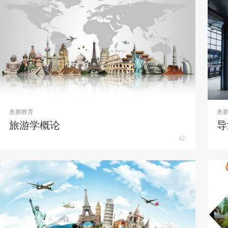
奥鹏教育
奥
旅游学概论
导
42