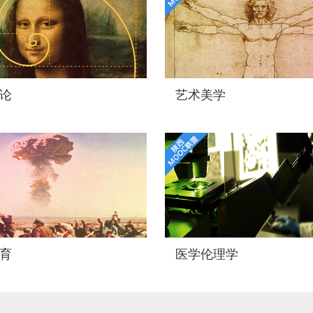
论
艺术美学
育
医学伦理学