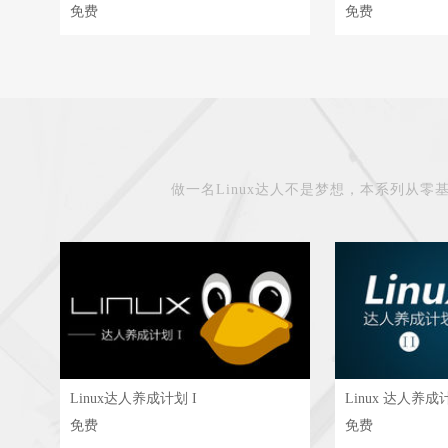
免费
免费
做一名Linux达人不是梦想，本系列从零
Linux达人养成计划 I
Linux 达人养成计
免费
免费