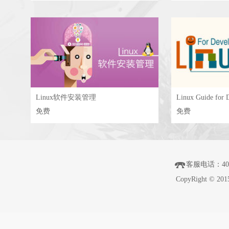
Linux软件安装管理
Linux Guide for 
免费
免费
客服电话
：40
CopyRight © 201