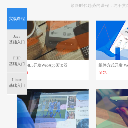
紧跟时代趋势的课程，纯干货
实战课程
Java
基础入门
PHP
基础入门
HTML5开发WebApp阅读器
组件方式开发 We
￥68
￥78
Linux
基础入门