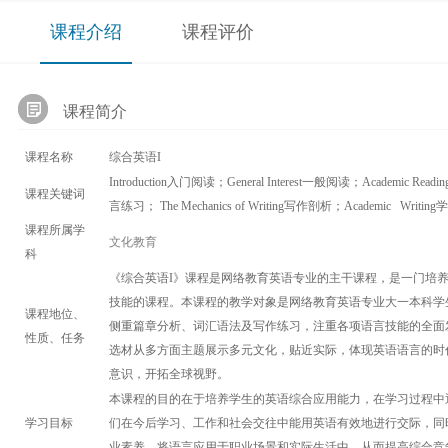
课程介绍
课程评价
课程简介
课程名称
综合英语I
Introduction入门阅读；General Interest一般阅读；Academic Read
课程关键词
言练习； The Mechanics of Writing写作剖析；Academic Writing
课程所属学
文化教育
科
《综合英语I》课程是
网络教育英语专业的主干课程
，是一门培
技能的课程。本课程的教学对象是
网络教育英语专业大一本科学
课程地位、
侧重篇章分析、词汇语法及写作练习，注重各项语言技能的全面
性质、任务
选材从多方面主题展示多元文化，贴近实际，体现英语语言的时
意识，开拓全球视野。
本课程的目的在于培养学生的英语综合应用能力，在学习过程中
学习目标
们在今后学习、工作和社会交往中能用英语有效地进行交际，同
业素养，将语言应用于职业场景和实际生活中，从而提高综合竞