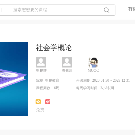
有
|
社会学概论
奥鹏讲
潘敏康
MOOC
师
资源
院校
奥鹏教育
开课周期
2020-01-30 ~ 2029-12-31
课程周数
16
周
每周学习时间
3
小时
/
周
免费