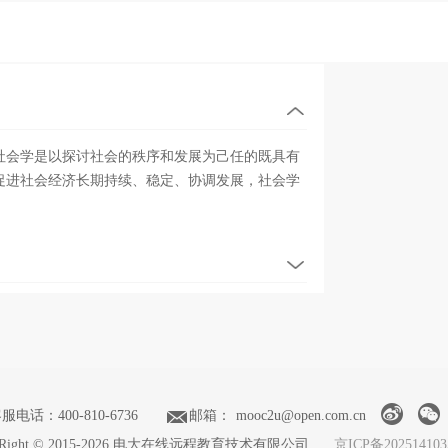
展
开
社会学是以探讨社会的秩序和发展为己任的既具有
促进社会经济长期持续、稳定、协调发展，社会学
展
开
客服电话
：400-810-6736
邮箱
：
mooc2u@open.com.cn
Right © 2015-2026
电大在线远程教育技术有限公司
京ICP备202514103