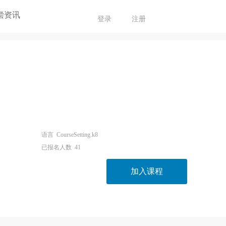
偿资讯
登录
注册
语言
CourseSetting.k8
已报名人数
41
加入课程